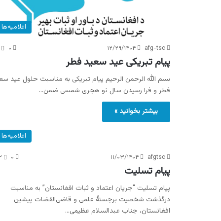
اعلامیه‌ها
۰
۱۲/۲۹/۱۴۰۴
afg-tsc
پیام تبریکی عید سعید فطر
بسم الله الرحمن الرحیم پیام تبریکی به مناسبت حلول عید سع
فطر و فرا رسیدن سال نو هجری شمسی ضمن…
بیشتر بخوانید »
اعلامیه‌ها
۳
۰
۱۱/۰۳/۱۴۰۴
afgtsc
پیام تسلیت
پیام تسلیت “جریان اعتماد و ثبات افغانستان” به مناسبت
درگذشت شخصیت برجستهٔ علمی و قاضی‌القضات پیشین
افغانستان، جناب عبدالسلام عظیمی…