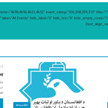
ents=”4638,4650,4651,4652″ event_categ=”306,308,309,310″ title=”1″ 
 label=”All Events” hide_label=”0″ hide_hrs=”0″ hide_empty_rows=”1″
text_align_ve
c
پی
پیا
در
اف
اعلامیه‌ها