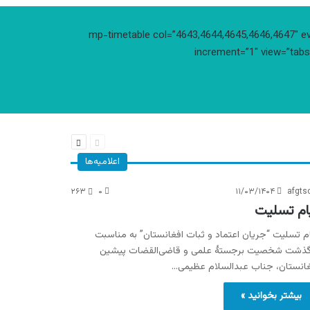
[mp-timetable col=”4643,4644,4645,4646,4647″ ev
increment=”1″ view=”tabs”
قبلی
بعدی
صفحه
صفحه
اعلامیه‌ها
۲۶۳
۰
۱۱/۰۳/۱۴۰۴
afgts
ام تسلیت
م تسلیت “جریان اعتماد و ثبات افغانستان” به مناسبت
گذشت شخصیت برجستهٔ علمی و قاضی‌القضات پیشین
غانستان، جناب عبدالسلام عظیمی…
بیشتر بخوانید »