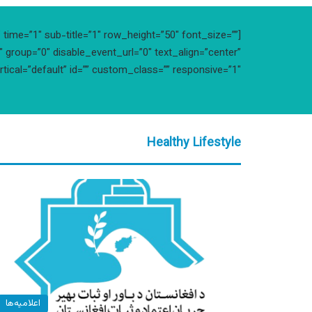
time=”1″ sub-title=”1″ row_height=”50″ font_size=””
 group=”0″ disable_event_url=”0″ text_align=”center”
rtical=”default” id=”” custom_class=”” responsive=”1″]
Healthy Lifestyle
اعلامیه‌ها